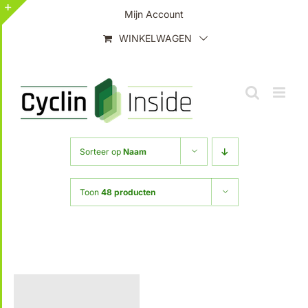
Ga
Mijn Account
naar
Toggle
WINKELWAGEN
inhoud
Sliding
Bar
Area
Sorteer op
Naam
Toon
48 producten