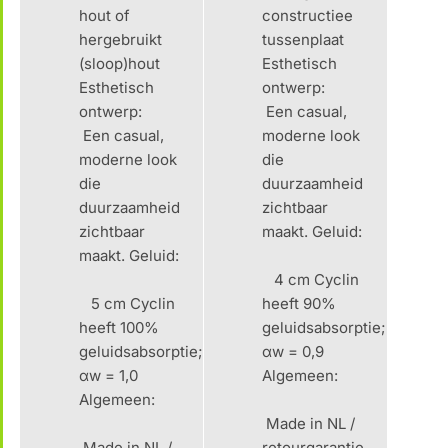
hout of
constructiee
hergebruikt
tussenplaat
(sloop)hout
Esthetisch
Esthetisch
ontwerp:
ontwerp:
Een casual,
Een casual,
moderne look
moderne look
die
die
duurzaamheid
duurzaamheid
zichtbaar
zichtbaar
maakt. Geluid:
maakt. Geluid:
4 cm Cyclin
5 cm Cyclin
heeft 90%
heeft 100%
geluidsabsorptie;
geluidsabsorptie;
αw = 0,9
αw = 1,0
Algemeen:
Algemeen:
Made in NL /
Made in NL /
retourgarantie