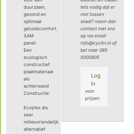
duurzaam,
Iets nodig dat er
gezond en
niet tussen
optimaal
staat? neem dan
geluidscomfort.
contact met ons
SAM
op via email
panel:
info@cyclin.nl of
Een
bel naar 085
ecologisch
5000905
constructief
plaatmateriaal
Log
als
in
achterwand
voor
Constructie:
prijzen
Ecoplex als
zeer
milieuvriendelijk
alternatief