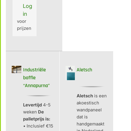
Log
in
voor
prijzen
Industriële
Aletsch
baffle
“Annapurna”
Aletsch
is een
akoestisch
Levertijd
4-5
wandpaneel
weken
De
dat is
palletprijs is:
handgemaakt
• Inclusief €15
in Nederland