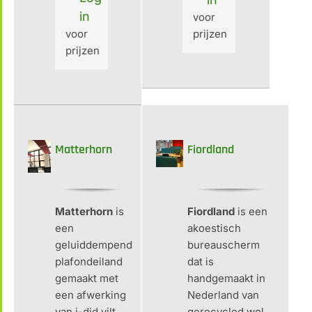
in
voor
voor
prijzen
prijzen
Matterhorn
Fiordland
Matterhorn
is
Fiordland
is een
een
akoestisch
geluiddempend
bureauscherm
plafondeiland
dat is
gemaakt met
handgemaakt in
een afwerking
Nederland van
van i-did vilt
gerecycled wol