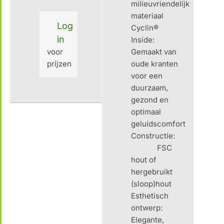
milieuvriendelijk
materiaal
Log
Cyclin®
in
Inside:
voor
Gemaakt van
prijzen
oude kranten
voor een
duurzaam,
gezond en
optimaal
geluidscomfort
Constructie:
FSC
hout of
hergebruikt
(sloop)hout
Esthetisch
ontwerp:
Elegante,