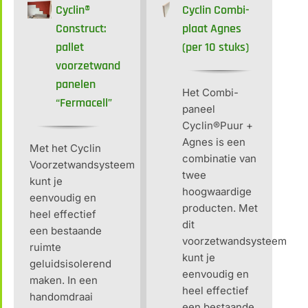
Cyclin®
Cyclin Combi-
Construct:
plaat Agnes
pallet
(per 10 stuks)
voorzetwand
panelen
Het Combi-
“Fermacell”
paneel
Cyclin®Puur +
Agnes is een
Met het Cyclin
combinatie van
Voorzetwandsysteem
twee
kunt je
hoogwaardige
eenvoudig en
producten. Met
heel effectief
dit
een bestaande
voorzetwandsysteem
ruimte
kunt je
geluidsisolerend
eenvoudig en
maken. In een
heel effectief
handomdraai
een bestaande