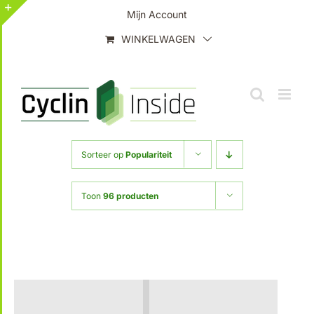
Ga
Mijn Account
naar
Toggle
WINKELWAGEN
inhoud
Sliding
Bar
Area
Sorteer op
Populariteit
Toon
96 producten