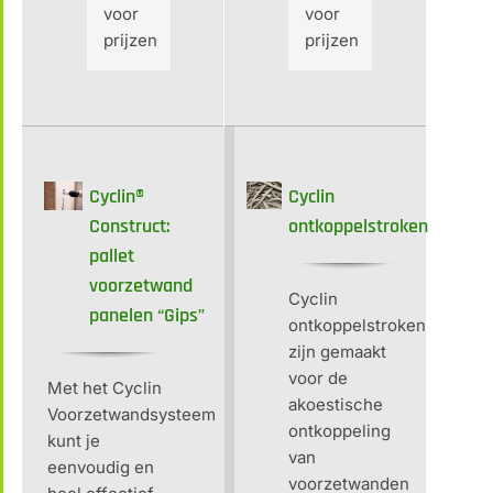
voor
voor
prijzen
prijzen
Cyclin®
Cyclin
Construct:
ontkoppelstroken
pallet
voorzetwand
Cyclin
panelen “Gips”
ontkoppelstroken
zijn gemaakt
voor de
Met het Cyclin
akoestische
Voorzetwandsysteem
ontkoppeling
kunt je
van
eenvoudig en
voorzetwanden