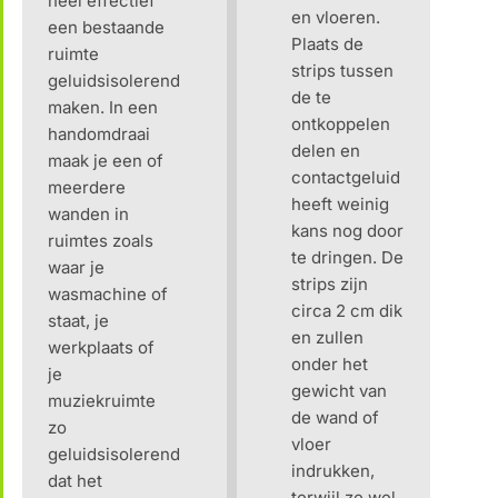
heel effectief
en vloeren.
een bestaande
Plaats de
ruimte
strips tussen
geluidsisolerend
de te
maken. In een
ontkoppelen
handomdraai
delen en
maak je een of
contactgeluid
meerdere
heeft weinig
wanden in
kans nog door
ruimtes zoals
te dringen. De
waar je
strips zijn
wasmachine of
circa 2 cm dik
staat, je
en zullen
werkplaats of
onder het
je
gewicht van
muziekruimte
de wand of
zo
vloer
geluidsisolerend
indrukken,
dat het
terwijl ze wel