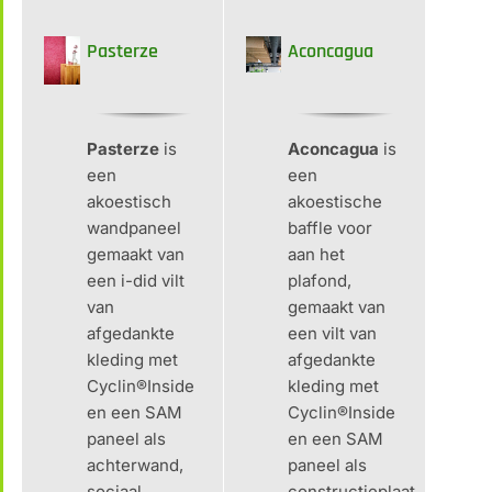
Pasterze
Aconcagua
Pasterze
is
Aconcagua
is
een
een
akoestisch
akoestische
wandpaneel
baffle voor
gemaakt van
aan het
een i-did vilt
plafond,
van
gemaakt van
afgedankte
een vilt van
kleding met
afgedankte
Cyclin®Inside
kleding met
en een SAM
Cyclin®Inside
paneel als
en een SAM
achterwand,
paneel als
sociaal
constructieplaat,