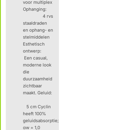
voor multiplex
Ophanging:
4 rvs
staaldraden
en ophang- en
stelmiddelen
Esthetisch
ontwerp:
Een casual,
moderne look
die
duurzaamheid
zichtbaar
maakt. Geluid:
5 cm Cyclin
heeft 100%
geluidsabsorptie;
αw = 1,0