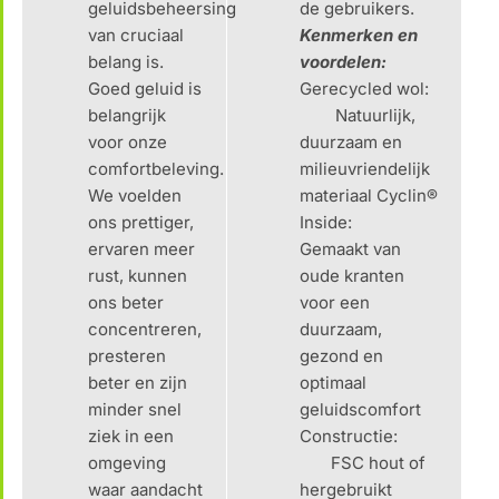
geluidsbeheersing
de gebruikers.
van cruciaal
Kenmerken en
belang is.
voordelen:
Goed geluid is
Gerecycled wol:
belangrijk
Natuurlijk,
voor onze
duurzaam en
comfortbeleving.
milieuvriendelijk
We voelden
materiaal Cyclin®
ons prettiger,
Inside:
ervaren meer
Gemaakt van
rust, kunnen
oude kranten
ons beter
voor een
concentreren,
duurzaam,
presteren
gezond en
beter en zijn
optimaal
minder snel
geluidscomfort
ziek in een
Constructie:
omgeving
FSC hout of
waar aandacht
hergebruikt