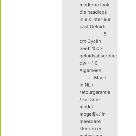
moderne look
die naadloos
in elk interieur
past Geluid:
5
cm Cyclin
heeft 100%
geluidsabsorptie;
αw = 1,0
Algemeen:
Made
in NL /
retourgarantie
/ service-
model
mogelijk / in
meerdere
kleuren en
maten
Iets