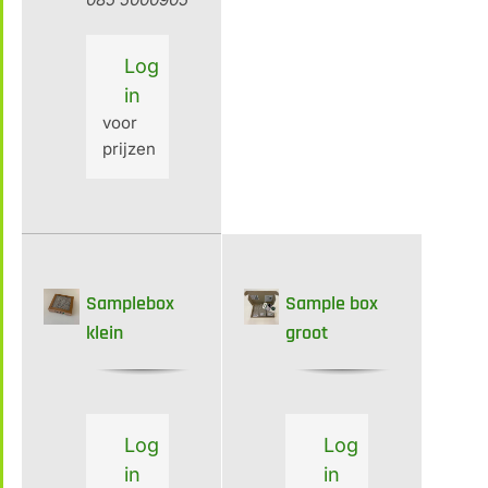
Log
in
voor
prijzen
Samplebox
Sample box
klein
groot
Log
Log
in
in