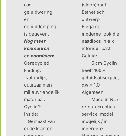
aan
(sloop)hout
geluidwering
Esthetisch
en
ontwerp:
geluiddemping
Elegante,
is gegeven.
moderne look die
Nog meer
naadloos in elk
kenmerken
interieur past
en voordelen:
Geluid:
Gerecycled
5 cm Cyclin
kleding:
heeft 100%
Natuurlijk,
geluidsabsorptie;
duurzaam en
αw = 1,0
milieuvriendelijk
Algemeen:
materiaal.
Made in NL /
Cyclin®
retourgarantie /
Inside:
service-model
Gemaakt van
mogelijk / in
oude kranten
meerdere
voor een
kleuren en maten