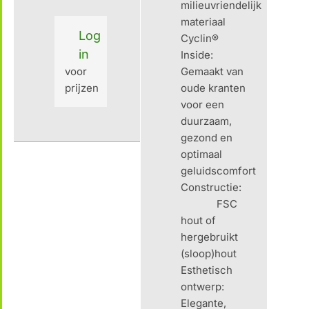
milieuvriendelijk
materiaal
Log
Cyclin®
in
Inside:
voor
Gemaakt van
prijzen
oude kranten
voor een
duurzaam,
gezond en
optimaal
geluidscomfort
Constructie:
FSC
hout of
hergebruikt
(sloop)hout
Esthetisch
ontwerp:
Elegante,