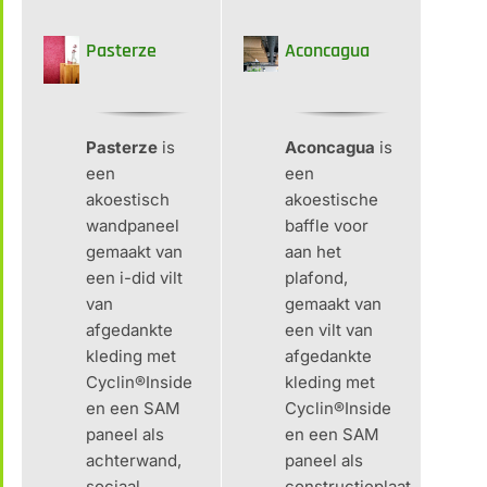
Pasterze
Aconcagua
Pasterze
is
Aconcagua
is
een
een
akoestisch
akoestische
wandpaneel
baffle voor
gemaakt van
aan het
een i-did vilt
plafond,
van
gemaakt van
afgedankte
een vilt van
kleding met
afgedankte
Cyclin®Inside
kleding met
en een SAM
Cyclin®Inside
paneel als
en een SAM
achterwand,
paneel als
sociaal
constructieplaat,