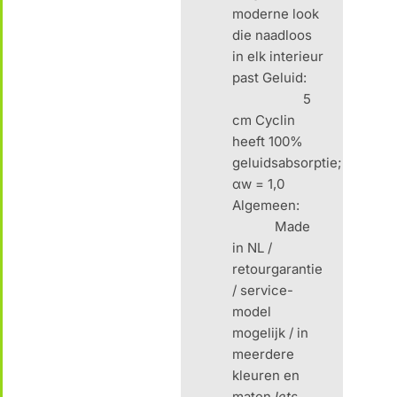
moderne look
die naadloos
in elk interieur
past Geluid:
5
cm Cyclin
heeft 100%
geluidsabsorptie;
αw = 1,0
Algemeen:
Made
in NL /
retourgarantie
/ service-
model
mogelijk / in
meerdere
kleuren en
maten
Iets