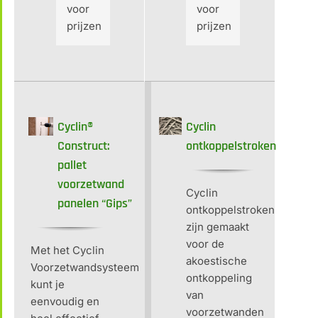
voor
voor
prijzen
prijzen
Cyclin®
Cyclin
Construct:
ontkoppelstroken
pallet
voorzetwand
Cyclin
panelen “Gips”
ontkoppelstroken
zijn gemaakt
voor de
Met het Cyclin
akoestische
Voorzetwandsysteem
ontkoppeling
kunt je
van
eenvoudig en
voorzetwanden