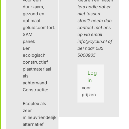
duurzaam,
Iets nodig dat er
gezond en
niet tussen
optimaal
staat? neem dan
geluidscomfort.
contact met ons
SAM
op via email
panel:
info@cyclin.nl of
Een
bel naar 085
ecologisch
5000905
constructief
plaatmateriaal
Log
als
in
achterwand
voor
Constructie:
prijzen
Ecoplex als
zeer
milieuvriendelijk
alternatief