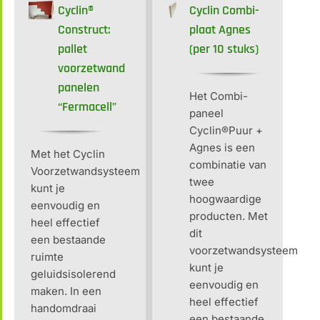
Cyclin®
Cyclin Combi-
Construct:
plaat Agnes
pallet
(per 10 stuks)
voorzetwand
panelen
Het Combi-
“Fermacell”
paneel
Cyclin®Puur +
Agnes is een
Met het Cyclin
combinatie van
Voorzetwandsysteem
twee
kunt je
hoogwaardige
eenvoudig en
producten. Met
heel effectief
dit
een bestaande
voorzetwandsysteem
ruimte
kunt je
geluidsisolerend
eenvoudig en
maken. In een
heel effectief
handomdraai
een bestaande