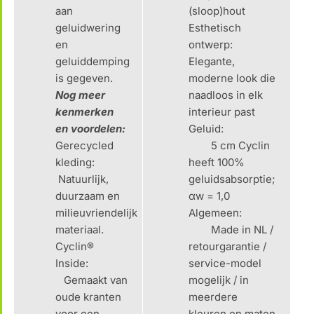
aan
(sloop)hout
geluidwering
Esthetisch
en
ontwerp:
geluiddemping
Elegante,
is gegeven.
moderne look die
Nog meer
naadloos in elk
kenmerken
interieur past
en voordelen:
Geluid:
Gerecycled
5 cm Cyclin
kleding:
heeft 100%
Natuurlijk,
geluidsabsorptie;
duurzaam en
αw = 1,0
milieuvriendelijk
Algemeen:
materiaal.
Made in NL /
Cyclin®
retourgarantie /
Inside:
service-model
Gemaakt van
mogelijk / in
oude kranten
meerdere
voor een
kleuren en maten