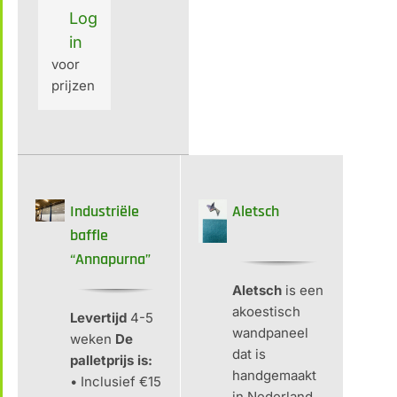
Log
in
voor
prijzen
Industriële
Aletsch
baffle
“Annapurna”
Aletsch
is een
akoestisch
Levertijd
4-5
wandpaneel
weken
De
dat is
palletprijs is:
handgemaakt
• Inclusief €15
in Nederland