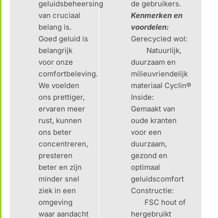
geluidsbeheersing
de gebruikers.
van cruciaal
Kenmerken en
belang is.
voordelen:
Goed geluid is
Gerecycled wol:
belangrijk
Natuurlijk,
voor onze
duurzaam en
comfortbeleving.
milieuvriendelijk
We voelden
materiaal Cyclin®
ons prettiger,
Inside:
ervaren meer
Gemaakt van
rust, kunnen
oude kranten
ons beter
voor een
concentreren,
duurzaam,
presteren
gezond en
beter en zijn
optimaal
minder snel
geluidscomfort
ziek in een
Constructie:
omgeving
FSC hout of
waar aandacht
hergebruikt