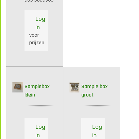
Log
in
voor
prijzen
Samplebox
Sample box
klein
groot
Log
Log
in
in