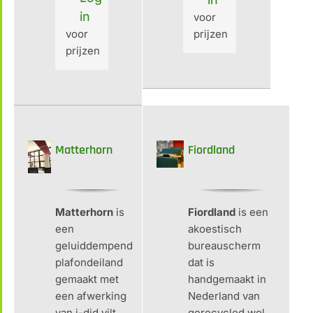
in
voor
voor
prijzen
prijzen
Matterhorn
Fiordland
Matterhorn
is
Fiordland
is een
een
akoestisch
geluiddempend
bureauscherm
plafondeiland
dat is
gemaakt met
handgemaakt in
een afwerking
Nederland van
van i-did vilt
gerecycled wol