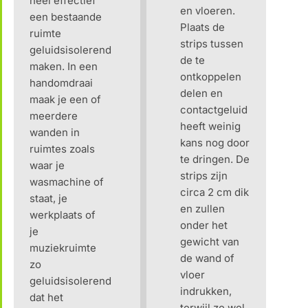
heel effectief
en vloeren.
een bestaande
Plaats de
ruimte
strips tussen
geluidsisolerend
de te
maken. In een
ontkoppelen
handomdraai
delen en
maak je een of
contactgeluid
meerdere
heeft weinig
wanden in
kans nog door
ruimtes zoals
te dringen. De
waar je
strips zijn
wasmachine of
circa 2 cm dik
staat, je
en zullen
werkplaats of
onder het
je
gewicht van
muziekruimte
de wand of
zo
vloer
geluidsisolerend
indrukken,
dat het
terwijl ze wel