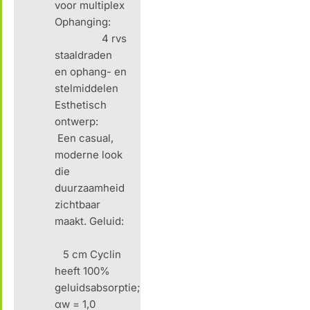
voor multiplex
Ophanging:
4 rvs
staaldraden
en ophang- en
stelmiddelen
Esthetisch
ontwerp:
Een casual,
moderne look
die
duurzaamheid
zichtbaar
maakt. Geluid:
5 cm Cyclin
heeft 100%
geluidsabsorptie;
αw = 1,0