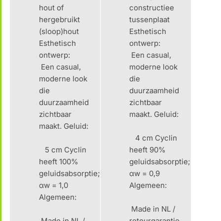
hout of
constructiee
hergebruikt
tussenplaat
(sloop)hout
Esthetisch
Esthetisch
ontwerp:
ontwerp:
Een casual,
Een casual,
moderne look
moderne look
die
die
duurzaamheid
duurzaamheid
zichtbaar
zichtbaar
maakt. Geluid:
maakt. Geluid:
4 cm Cyclin
5 cm Cyclin
heeft 90%
heeft 100%
geluidsabsorptie;
geluidsabsorptie;
αw = 0,9
αw = 1,0
Algemeen:
Algemeen:
Made in NL /
Made in NL /
retourgarantie