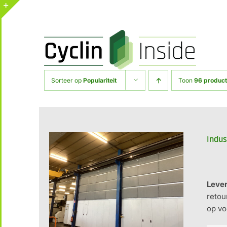
Ga
naar
Toggle
inhoud
Sliding
Bar
Area
Sorteer op
Populariteit
Toon
96 produc
Indus
Lever
retou
op vo