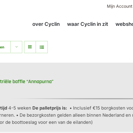
Mijn Account
over Cyclin
waar Cyclin in zit
websho
ten
triële baffle “Annapurna”
tijd
4-5 weken
De palletprijs is:
• Inclusief €15 borgkosten voor
rneren. • De bezorgkosten gelden alleen binnen Nederland e
or de boottoeslag voor een van de eilanden)