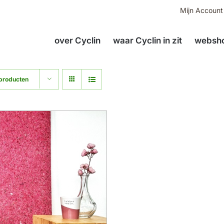
Mijn Account
over Cyclin
waar Cyclin in zit
websho
producten