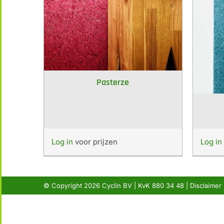
Pasterze
Log in
voor prijzen
Log in
© Copyright
2026 Cyclin BV | KvK 880 34 48 |
Disclaimer