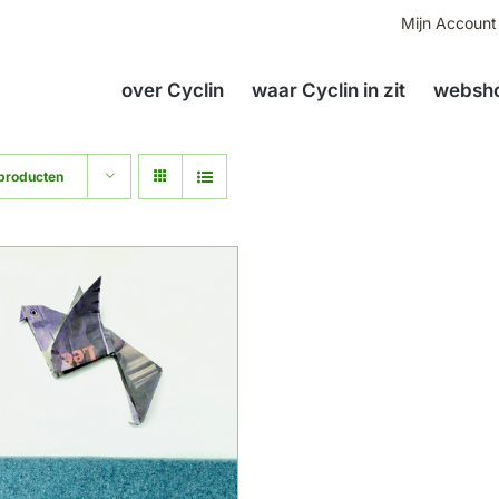
Mijn Account
over Cyclin
waar Cyclin in zit
websho
producten