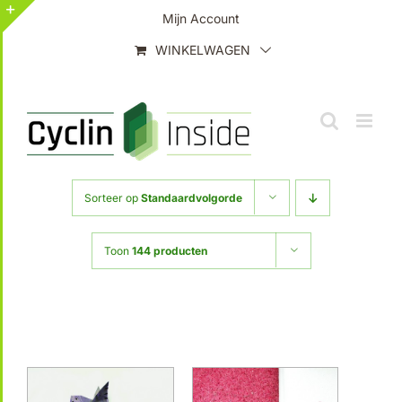
Ga
Mijn Account
naar
Toggle
WINKELWAGEN
inhoud
Sliding
Bar
Area
Sorteer op
Standaardvolgorde
Toon
144 producten